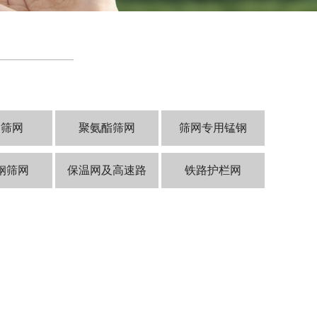
山筛网
聚氨酯筛网
筛网专用锰钢
钢筛网
保温网及高速路
铁路护栏网