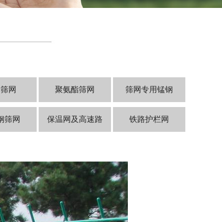
山筛网
聚氨酯筛网
筛网专用锰钢
钢筛网
保温网及高速路
铁路护栏网