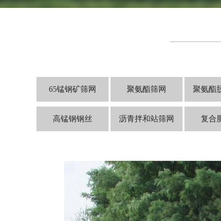
65锰钢矿筛网
聚氨酯筛网
聚氨酯
高锰钢钢丝
沥青拌和站筛网
复合